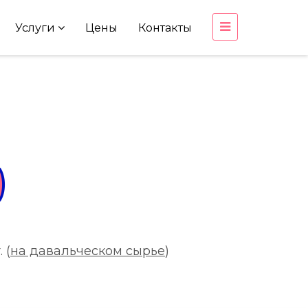
Услуги
Цены
Контакты
)
 (
на давальческом сырье
)