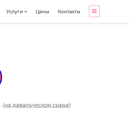
Услуги
Цены
Контакты
)
 (
на давальческом сырье
)